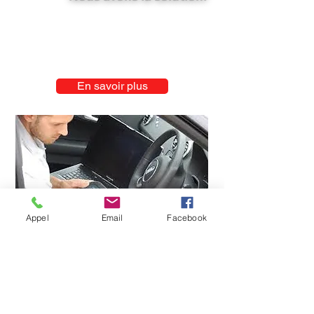
Crochetage et décodage de la serrure
Taillage sur place de la clé
Programmation de la clé directement sur le
véhicule
En savoir plus
Appel
Email
Facebook
Likez notre page
Adresse: