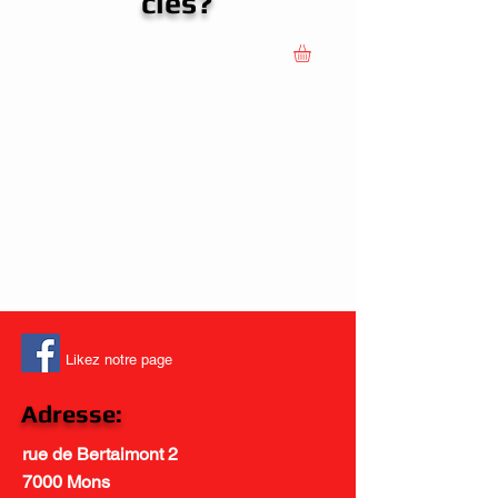
clés?
Likez notre page
Adresse:
rue de Bertaimont 2
7000 Mons