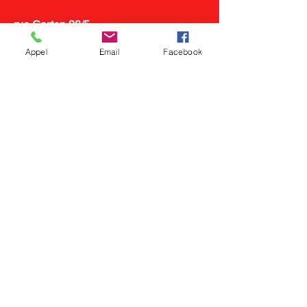
rue Carton 28/5
7800 Ath
Appel
Email
Facebook
laclevoiture@gmail.com
0491 59 40 25
Où nous trouver?