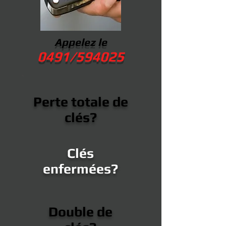
Appelez le
0491/594025
Perte totale de
clés?
Clés
enfermées?
Double de