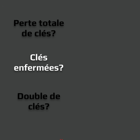
Perte totale
de clés?
Clés
enfermées?
Double de
clés?