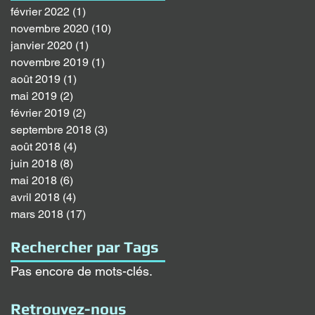
février 2022
(1)
1 post
novembre 2020
(10)
10 posts
janvier 2020
(1)
1 post
novembre 2019
(1)
1 post
août 2019
(1)
1 post
mai 2019
(2)
2 posts
février 2019
(2)
2 posts
septembre 2018
(3)
3 posts
août 2018
(4)
4 posts
juin 2018
(8)
8 posts
mai 2018
(6)
6 posts
avril 2018
(4)
4 posts
mars 2018
(17)
17 posts
Rechercher par Tags
Pas encore de mots-clés.
Retrouvez-nous