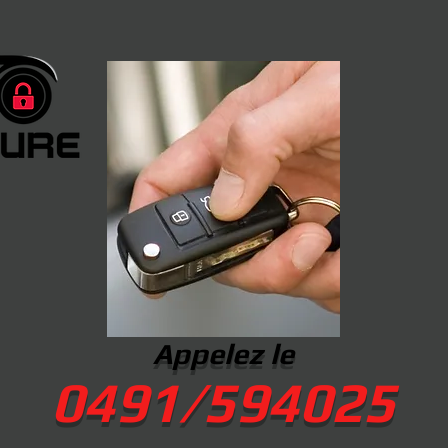
Appelez le
0491/594025