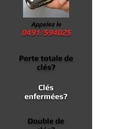
Appelez le
0491/594025
Perte totale de
clés?
Clés
enfermées?
Double de