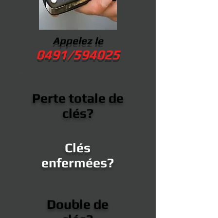
Appelez le
0491/594025
Perte totale de
clés?
Clés
enfermées?
Double de