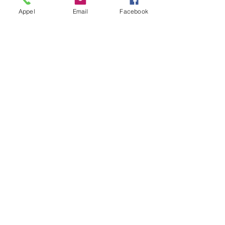
2016
Appel
Email
Facebook
Opel Agila 2010
Smart Fortwo w453
Archives