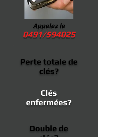
Appelez le
0491/594025
Perte totale de
clés?
Clés
enfermées?
Double de