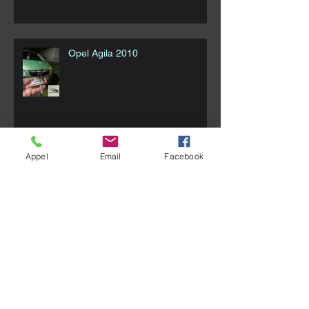
Opel Agila 2010
Appel
Email
Facebook
Smart Fortwo w453
Archives
février 2022
(1)
1 post