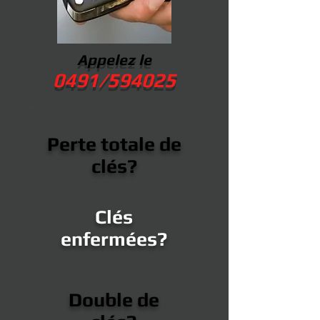
Appelez le
0491/594025
Perte totale de
clés?
Clés
enfermées?
Double de