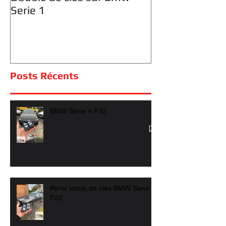
Double de clés sur Bmw
Serie 1
Posts Récents
BMW Série 4 F32
Perte totale de clés BMW Serie 1
F20