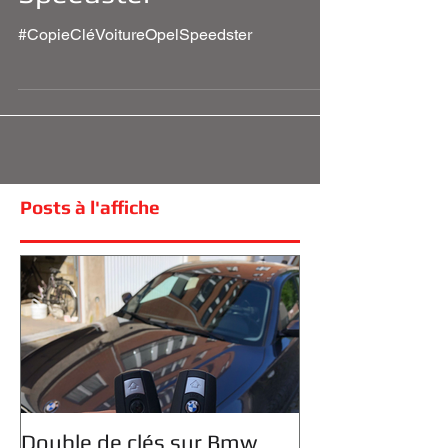
Speedster
#CopieCléVoitureOpelSpeedster
Posts à l'affiche