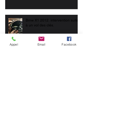
Bmw X1 2012: intervention suite
à un vol des clés.
Appel
Email
Facebook
Mercedes SLK: Reproduction d’
une nouvelle clé 🔑👍🚗
Fiat 500x: reproduction d’ une
nouvelle clé « main libre »