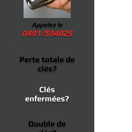
Appelez le
0491/594025
Perte totale de
clés?
Clés
enfermées?
Double de