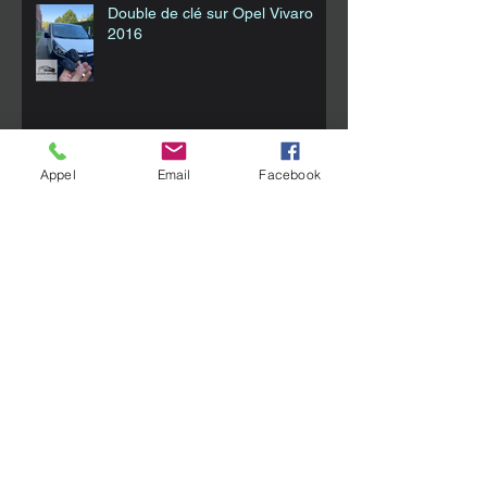
Double de clé sur Opel Vivaro
2016
Appel
Email
Facebook
Opel Agila 2010
Smart Fortwo w453