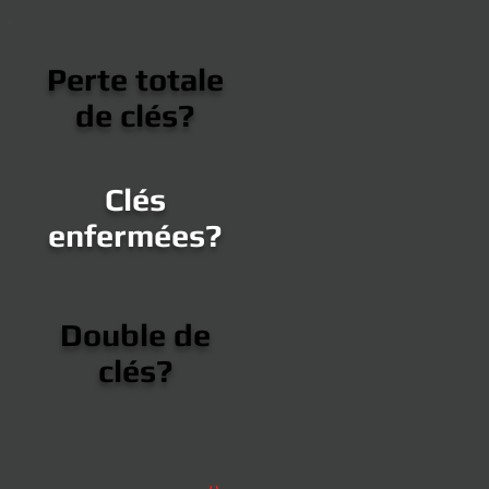
Perte totale
de clés?
Clés
enfermées?
Double de
clés?