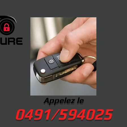
Appelez le
0491/594025