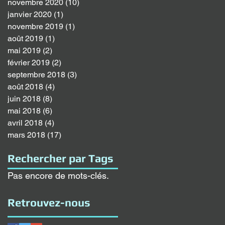
novembre 2020
(10)
10 posts
janvier 2020
(1)
1 post
novembre 2019
(1)
1 post
août 2019
(1)
1 post
mai 2019
(2)
2 posts
février 2019
(2)
2 posts
septembre 2018
(3)
3 posts
août 2018
(4)
4 posts
juin 2018
(8)
8 posts
mai 2018
(6)
6 posts
avril 2018
(4)
4 posts
mars 2018
(17)
17 posts
Rechercher par Tags
Pas encore de mots-clés.
Retrouvez-nous