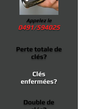
Appelez le
0491/594025
Perte totale de
clés?
Clés
enfermées?
Double de